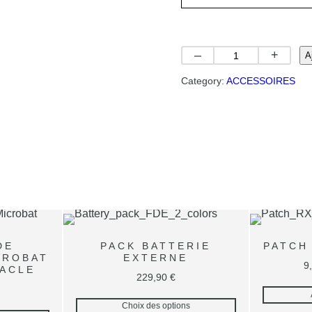
q
–
+
A
u
Category:
ACCESSOIRES
a
n
t
i
t
é
d
e
S
u
p
DE
PACK BATTERIE
PATCH
CROBAT
EXTERNE
p
9
ACLE
229,90
€
o
r
Choix des options
t