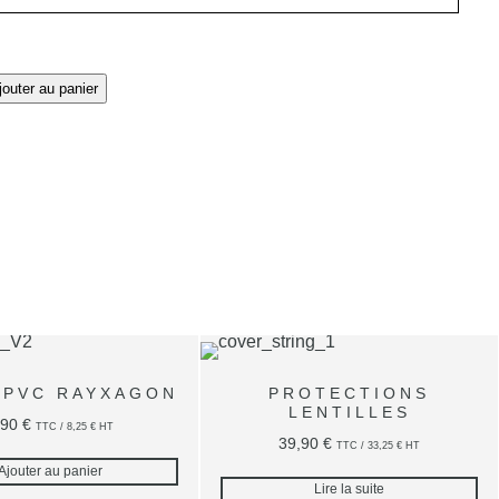
jouter au panier
 PVC RAYXAGON
PROTECTIONS
LENTILLES
,90
€
TTC /
8,25
€
HT
39,90
€
TTC /
33,25
€
HT
Ajouter au panier
Lire la suite