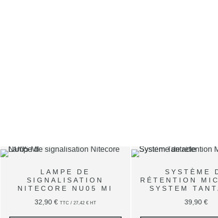
LAMPE DE
SYSTÈME 
SIGNALISATION
RÉTENTION MI
NITECORE NU05 MI
SYSTEM TANT
32,90
€
39,90
€
TTC /
27,42
€
HT