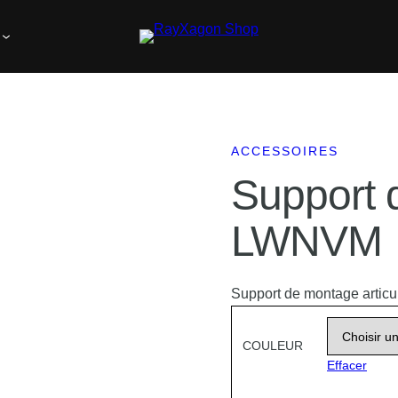
gus LWNVM
ACCESSOIRES
Support 
LWNVM
Support de montage articul
COULEUR
Effacer